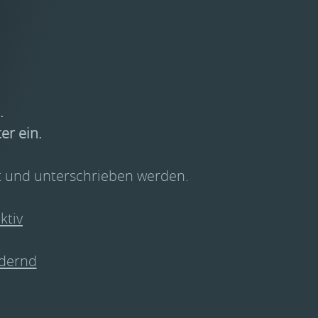
.
er ein.
kt und unterschrieben werden.
ktiv
rdernd